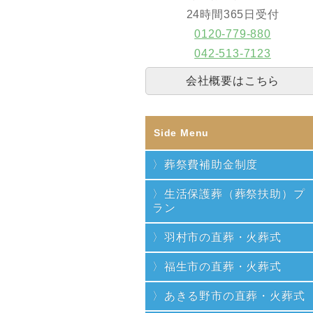
24時間365日受付
0120-779-880
042-513-7123
会社概要はこちら
Side Menu
葬祭費補助金制度
生活保護葬（葬祭扶助）プ
ラン
羽村市の直葬・火葬式
福生市の直葬・火葬式
あきる野市の直葬・火葬式