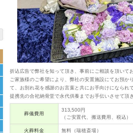
折込広告で弊社を知って頂き、事前にご相談を頂いて
ご家族様のご希望により、弊社の安置施設にてお預か
て、お別れ花を感謝のお言葉と共にお手向けになられ
提携先の合祀納骨堂で永代供養までお手伝いさせて頂
313,500円
葬儀費用
（ご安置代、搬送費用、税込）
火葬料金
無料（瑞穂斎場）