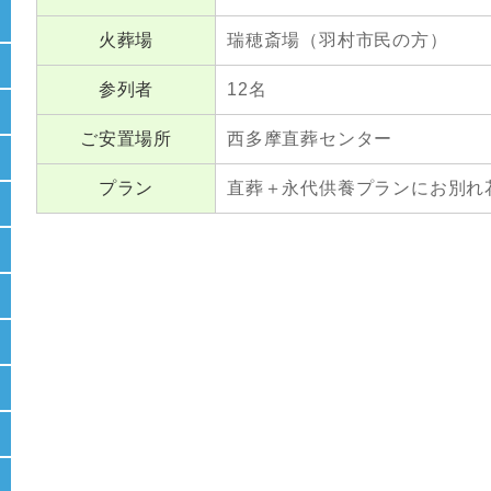
火葬場
瑞穂斎場（羽村市民の方）
参列者
12名
ご安置場所
西多摩直葬センター
プラン
直葬＋永代供養プランにお別れ