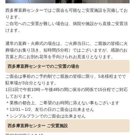
西多摩直葬センターではご面会も可能なご安置施設を完備してお
ります。
ご自宅へのご安置が難しい場合は、病院や施設から直接ご安置頂
けます。
通常の直葬・火葬式の場合は、ご火葬当日に、ご親族の皆様に火
葬場のお集り頂き、短時間(5分程）ではございますが、感謝のお
言葉と共にお別れ花等を手向けられお見送りとなります。
西多摩直葬センターでのご安置の場合
ご面会は事前のご予約制でご親族の皆様に限り、5名様程までで
駐車場が3台分となります。
1日1回で午前10時～午後4時の間に保冷の関係で15分程でご対応
しております。
＊業務の都合上、ご希望のお時間に添えない事もございます
＊12/31～1/2、友引の日のご面会は出来ません
＊シンプルプランでのご面会は出来ません
西多摩直葬センター ご安置施設