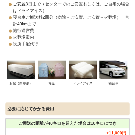
ご安置3日まで（センターでのご安置もしくは、ご自宅の場合
はドライアイス）
寝台車ご搬送料2回分（病院～ご安置、ご安置～火葬場） 合
計40kmまで
施行運営費
火葬場案内
役所手配代行
お棺（白布張）
ドライアイス
寝台車
骨壺
必要に応じてかかる費用
ご搬送の距離が40キロを超えた場合は10キロにつき
+11,000円