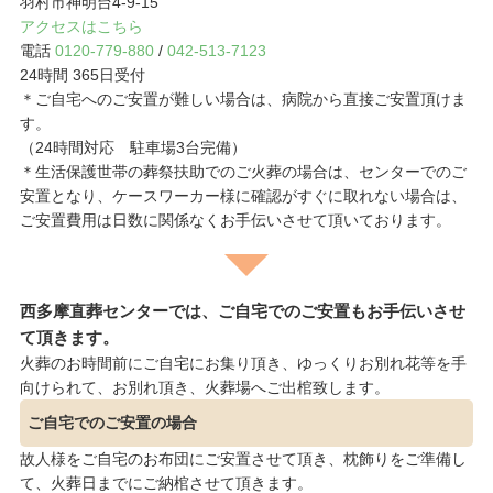
羽村市神明台4-9-15
アクセスはこちら
電話
0120-779-880
/
042-513-7123
24時間 365日受付
＊ご自宅へのご安置が難しい場合は、病院から直接ご安置頂けま
す。
（24時間対応 駐車場3台完備）
＊生活保護世帯の葬祭扶助でのご火葬の場合は、センターでのご
安置となり、ケースワーカー様に確認がすぐに取れない場合は、
ご安置費用は日数に関係なくお手伝いさせて頂いております。
西多摩直葬センターでは、ご自宅でのご安置もお手伝いさせ
て頂きます。
火葬のお時間前にご自宅にお集り頂き、ゆっくりお別れ花等を手
向けられて、お別れ頂き、火葬場へご出棺致します。
ご自宅でのご安置の場合
故人様をご自宅のお布団にご安置させて頂き、枕飾りをご準備し
て、火葬日までにご納棺させて頂きます。