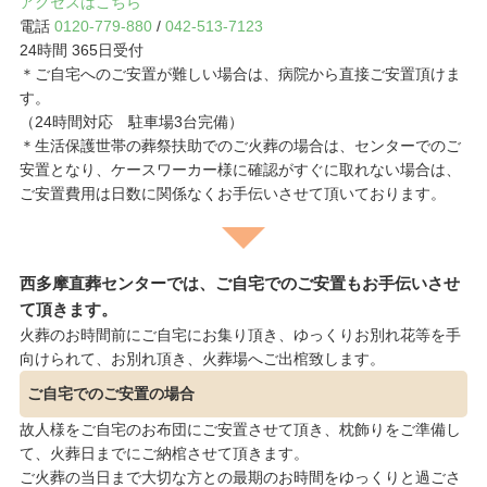
アクセスはこちら
電話
0120-779-880
/
042-513-7123
24時間 365日受付
＊ご自宅へのご安置が難しい場合は、病院から直接ご安置頂けま
す。
（24時間対応 駐車場3台完備）
＊生活保護世帯の葬祭扶助でのご火葬の場合は、センターでのご
安置となり、ケースワーカー様に確認がすぐに取れない場合は、
ご安置費用は日数に関係なくお手伝いさせて頂いております。
西多摩直葬センターでは、ご自宅でのご安置もお手伝いさせ
て頂きます。
火葬のお時間前にご自宅にお集り頂き、ゆっくりお別れ花等を手
向けられて、お別れ頂き、火葬場へご出棺致します。
ご自宅でのご安置の場合
故人様をご自宅のお布団にご安置させて頂き、枕飾りをご準備し
て、火葬日までにご納棺させて頂きます。
ご火葬の当日まで大切な方との最期のお時間をゆっくりと過ごさ