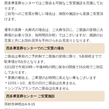
西多摩直葬センターではご面会も可能なご安置施設を完備してお
ります。
ご自宅へのご安置が難しい場合は、病院や施設から直接ご安置頂
けます。
通常の直葬・火葬式の場合は、ご火葬当日に、ご親族の皆様に火
葬場のお集り頂き、短時間(5分程）ではございますが、感謝のお
言葉と共にお別れ花等を手向けられお見送りとなります。
西多摩直葬センターでのご安置の場合
ご面会は事前のご予約制でご親族の皆様に限り、5名様程までで
駐車場が3台分となります。
1日1回で午前10時～午後4時の間に保冷の関係で15分程でご対応
しております。
＊業務の都合上、ご希望のお時間に添えない事もございます
＊12/31～1/2、友引の日のご面会は出来ません
＊シンプルプランでのご面会は出来ません
西多摩直葬センター ご安置施設
羽村市神明台4-9-15