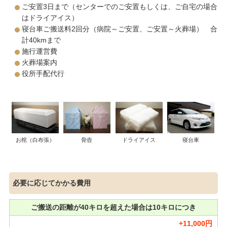
ご安置3日まで（センターでのご安置もしくは、ご自宅の場合
はドライアイス）
寝台車ご搬送料2回分（病院～ご安置、ご安置～火葬場） 合
計40kmまで
施行運営費
火葬場案内
役所手配代行
お棺（白布張）
ドライアイス
寝台車
骨壺
必要に応じてかかる費用
ご搬送の距離が40キロを超えた場合は10キロにつき
+11,000円