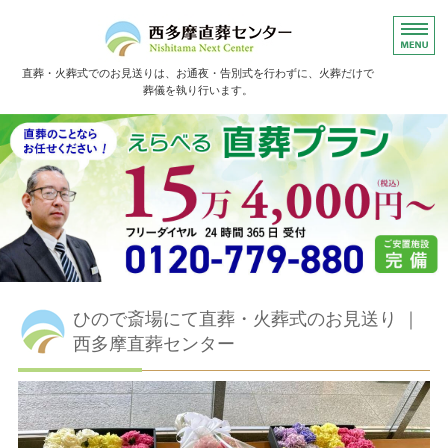
直葬・火葬式でのお見送りは、お通夜・告別式を行わずに、火葬だけで
葬儀を執り行います。
ホーム
直葬の流れ
よくあるご質問
お葬儀事例
お客様の声
ひので斎場にて直葬・火葬式のお見送り ｜
西多摩直葬センター