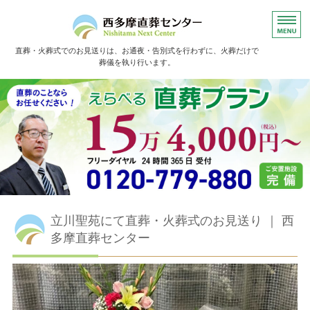
直葬・火葬式でのお見送りは、お通夜・告別式を行わずに、火葬だけで
葬儀を執り行います。
ホーム
直葬の流れ
よくあるご質問
お葬儀事例
お客様の声
立川聖苑にて直葬・火葬式のお見送り ｜ 西
多摩直葬センター