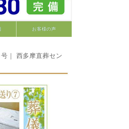
例
お客様の声
日号｜ 西多摩直葬セン