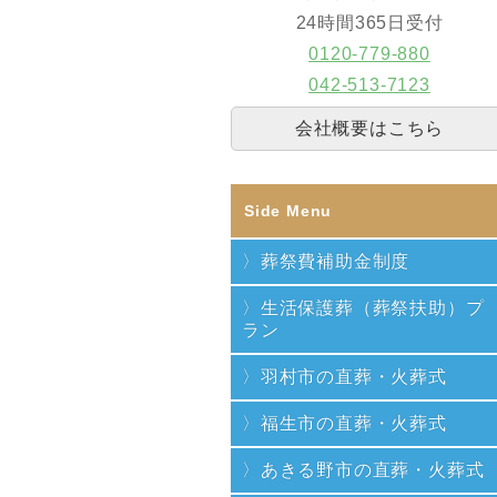
24時間365日受付
0120-779-880
042-513-7123
会社概要はこちら
Side Menu
葬祭費補助金制度
生活保護葬（葬祭扶助）プ
ラン
羽村市の直葬・火葬式
福生市の直葬・火葬式
あきる野市の直葬・火葬式