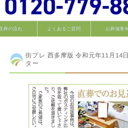
直葬の流れ
よくあるご質問
お葬儀事
街プレ 西多摩版 令和元年11月14
ター